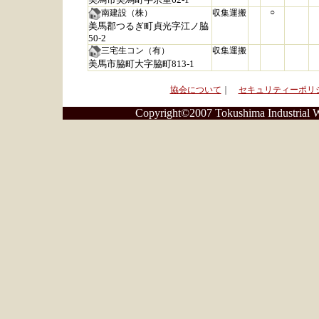
○
南建設（株）
収集運搬
美馬郡つるぎ町貞光字江ノ脇
50-2
三宅生コン（有）
収集運搬
美馬市脇町大字脇町813-1
協会について
｜
セキュリティーポリ
Copyright©2007 Tokushima Industrial Wa