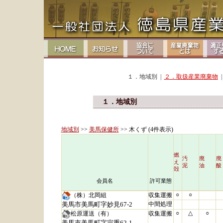
１．地域別 |
２．取扱産業廃棄物
１．地域別
地域別
>>
美馬保健所
>> 木くず (4件表示)
燃
汚
廃
え
泥
油
酸
殻
会員名
許可業態
○
○
（株）北岡組
収集運搬
美馬市美馬町字妙見67-2
中間処理
○
△
○
松原運送（有）
収集運搬
美馬市美馬町字宗重62-1