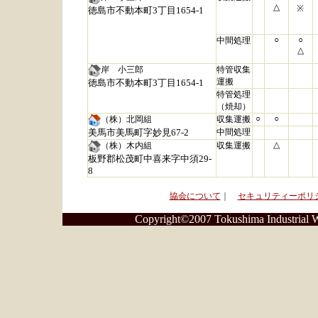
△
※
徳島市不動本町3丁目1654-1
○
○
中間処理
△
岸 小三郎
特管収集
運搬
徳島市不動本町3丁目1654-1
特管処理
（焼却）
○
○
（株）北岡組
収集運搬
美馬市美馬町字妙見67-2
中間処理
△
（株）木内組
収集運搬
板野郡松茂町中喜来字中須29-
8
協会について
｜
セキュリティーポリ
Copyright©2007 Tokushima Industrial Wa