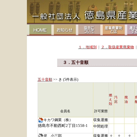
１．地域別
|
２．取扱産業廃棄物
|
３．五十音順
五十音順
>> き (5件表示)
燃
汚
廃
え
泥
油
殻
会員名
許可業態
キカワ鋼業（株）
収集運搬
徳島市不動西町2丁目1558-1
中間処理
○
○
○
岸 小三郎
収集運搬